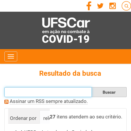
N
Toggle navigation
a
v
Resultado da busca
e
g
Filtrar os resultados
a
Assinar um RSS sempre atualizado.
ç
ã
27
itens atendem ao seu critério.
Ordenar por
relevância
data (mais recente prime
o